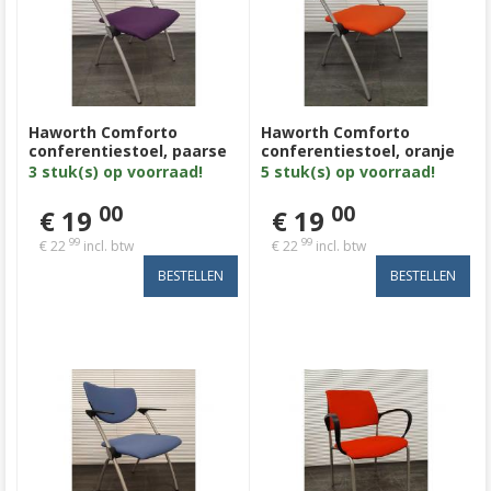
Haworth Comforto
Haworth Comforto
conferentiestoel, paarse
conferentiestoel, oranje
stof, aluminium 4poot
stof, aluminium 4poot
3 stuk(s) op voorraad!
5 stuk(s) op voorraad!
00
00
€ 19
€ 19
99
99
€ 22
incl. btw
€ 22
incl. btw