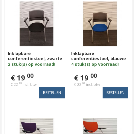
Inklapbare
Inklapbare
conferentiestoel, zwarte
conferentiestoel, blauwe
stof, kunststof rug en
stof, kunststof rug en
2 stuk(s) op voorraad!
4 stuk(s) op voorraad!
armleuning, aluminium
armleuning, aluminium
4poot
4poot
00
00
€ 19
€ 19
99
99
€ 22
incl. btw
€ 22
incl. btw