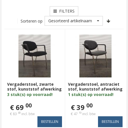
FILTERS
Gesorteerd artikelnaam
Sorteren op
Vergaderstoel, zwarte
Vergaderstoel, antraciet
stof, kunststof afwerking
stof, kunststof afwerking
armleuning, chroom 4
armleuning, chroom 4
3 stuk(s) op voorraad!
1 stuk(s) op voorraad!
poot
poot
00
00
€ 69
€ 39
49
19
€ 83
incl. btw
€ 47
incl. btw