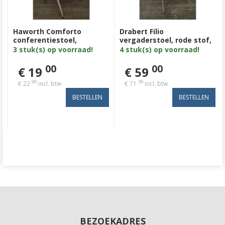
Haworth Comforto
Drabert Filio
conferentiestoel,
vergaderstoel, rode stof,
lichtblauwe stof,
rugleuning binnenkant
3 stuk(s) op voorraad!
4 stuk(s) op voorraad!
aluminium 4poot
stof en buitenkant
kunststof en armleuning
00
00
€ 19
€ 59
kunststof, zilvergrijs 4
poot.
99
39
€ 22
incl. btw
€ 71
incl. btw
BEZOEKADRES