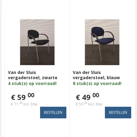
Van der Sluis
Van der Sluis
vergaderstoel, zwarte
vergaderstoel, blauw
stof, zilvergrijs 4poot
stof, zilvergrijs 4poot
4 stuk(s) op voorraad!
8 stuk(s) op voorraad!
00
00
€ 59
€ 49
39
29
€ 71
incl. btw
€ 59
incl. btw