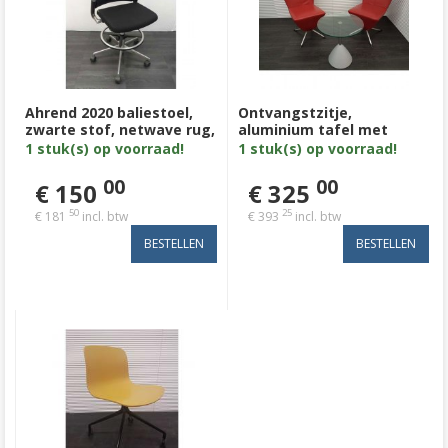
Ahrend 2020 baliestoel,
Ontvangstzitje,
zwarte stof, netwave rug,
aluminium tafel met
voetsteun aluminium
glazen blad+ 2 fauteuils,
1 stuk(s) op voorraad!
1 stuk(s) op voorraad!
retro rood leder
00
00
€ 150
€ 325
50
25
€ 181
incl. btw
€ 393
incl. btw