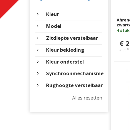
Kleur
Ahrend
zwart/
Model
rug,so
4 stuk
gelak
Zitdiepte verstelbaar
€ 2
Kleur bekleding
0
€ 35
Kleur onderstel
Synchroonmechanisme
Rughoogte verstelbaar
Alles resetten