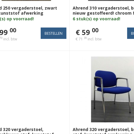
 250 vergaderstoel, zwart
Ahrend 310 vergaderstoel, b
kunststof afwerking
nieuw gestoffeerd! chroom 
uning, chroom frame,
(s) op voorraad!
6 stuk(s) op voorraad!
kruis met stelvoetjes
00
00
199
€ 59
79
39
incl. btw
€ 71
incl. btw
 320 vergaderstoel,
Ahrend 320 vergaderstoel, 