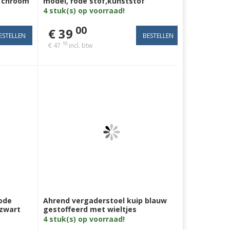
, chroom
model, rode stof,kunststof
armleuning, zwart 4poot
4 stuk(s) op voorraad!
00
€ 39
19
€ 47
incl. btw
rode
Ahrend vergaderstoel kuip blauw
 zwart
gestoffeerd met wieltjes
4 stuk(s) op voorraad!