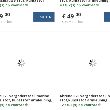
gsblauwe stof, kunststof
stof, kunststof armleuning
uning, zwart 4poot
4poot
(s) op voorraad!
4 stuk(s) op voorraad!
00
00
9
€ 49
9
29
incl. btw
€ 59
incl. btw
d 320 vergaderstoel, marine
Ahrend 320 vergaderstoel, 
 stof, kunststof armleuning,
stof,kunststof armleuning,
 4poot
4poot
(s) op voorraad!
12 stuk(s) op voorraad!