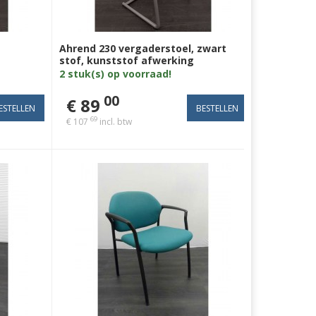
Ahrend 230 vergaderstoel, zwart
stof, kunststof afwerking
elbare
armleuning, kantelbare rug,
2 stuk(s) op voorraad!
zilvergrijs slede
00
€ 89
69
€ 107
incl. btw