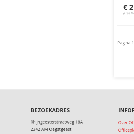
€ 2
0
€ 35
Pagina 1
BEZOEKADRES
INFO
Rhijngeesterstraatweg 18A
Over Of
2342 AM Oegstgeest
Officepl