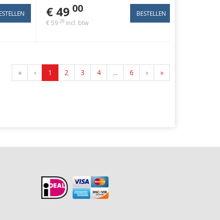
00
€ 49
29
€ 59
incl. btw
«
‹
1
2
3
4
...
6
›
»