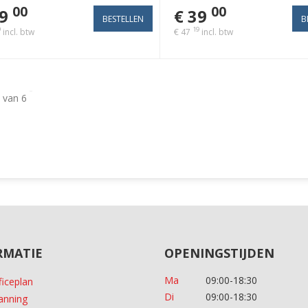
00
00
9
€ 39
9
19
incl. btw
€ 47
incl. btw
 van 6
RMATIE
OPENINGSTIJDEN
Ma
09:00-18:30
ficeplan
Di
09:00-18:30
anning