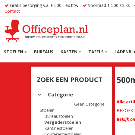
Gratis bezorging v.a. € 500,- ex btw
Voorraad 1-500 stuks
Contact
STOELEN
BUREAUS
KASTEN
TAFELS
LADENBL
500
ZOEK EEN PRODUCT
Categorie
Alle art
Geen Categorie
Stoelen
BEZOEK O
Bureaustoelen
Bekijk o
Vergaderstoelen
Kantinestoelen
Conferentiestoelen