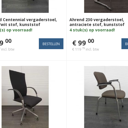
 Centennial vergaderstoel,
Ahrend 230 vergaderstoel,
wit stof, kunststof
antraciete stof, kunststof
ftpad armlegger, zilvergrijs
afwerking armleuning, kant
(s) op voorraad!
4 stuk(s) op voorraad!
t 4poot
rug, chroom slede
00
00
9
€ 99
9
79
incl. btw
€ 119
incl. btw