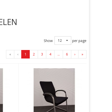
ELEN
12
Show
per page
«
‹
1
2
3
4
...
6
›
»