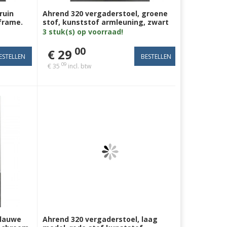
ruin
Ahrend 320 vergaderstoel, groene
frame.
stof, kunststof armleuning, zwart
4poot
3 stuk(s) op voorraad!
00
€ 29
09
€ 35
incl. btw
blauwe
Ahrend 320 vergaderstoel, laag