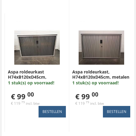
Aspa roldeurkast
Aspa roldeurkast,
H74xB120xD45cm,
H74xB120xD45cm, metalen
omhuizing zilvergrijs met
omhuizing zilvergrijs,
1 stuk(s) op voorraad!
1 stuk(s) op voorraad!
zilvergrijs metalen lamel en
antraciet metalen lamel,
licht beuken volkern
donker of lichtbeuken
00
00
€ 99
€ 99
topblad
topblad
79
79
€ 119
incl. btw
€ 119
incl. btw