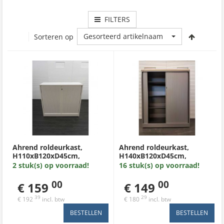
FILTERS
Gesorteerd artikelnaam
Sorteren op
Ahrend roldeurkast,
Ahrend roldeurkast,
H110xB120xD45cm,
H140xB120xD45cm,
omhuizing wit, wit metalen
zilvergrijs, zilvergrijs
2 stuk(s) op voorraad!
16 stuk(s) op voorraad!
lamel met nieuw wit
kunststof lamel met ahorn
topblad
topblad en 3 legborden.
00
00
€ 159
€ 149
39
29
€ 192
incl. btw
€ 180
incl. btw