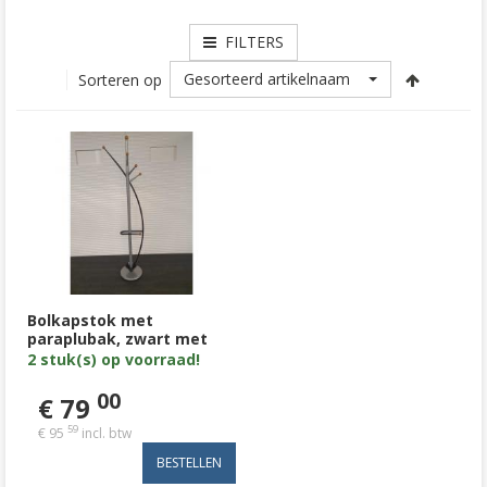
FILTERS
Gesorteerd artikelnaam
Sorteren op
Bolkapstok met
paraplubak, zwart met
zilvergrijs en houten
2 stuk(s) op voorraad!
ophangbollen
00
€ 79
59
€ 95
incl. btw