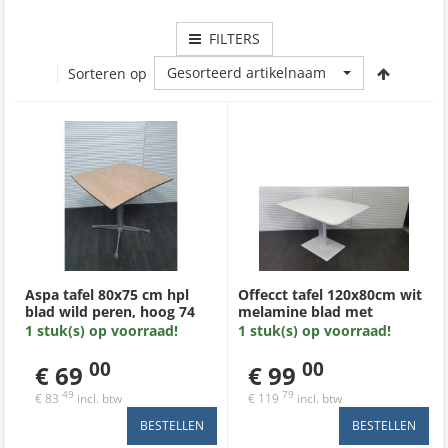
FILTERS
Gesorteerd artikelnaam
Sorteren op
Aspa tafel 80x75 cm hpl
Offecct tafel 120x80cm wit
blad wild peren, hoog 74
melamine blad met
cm met zilvergrijs metalen
afgeronde hoeken, hoog 74
1 stuk(s) op voorraad!
1 stuk(s) op voorraad!
kruisvoet
cm met zware voet
00
00
€ 69
€ 99
49
79
€ 83
incl. btw
€ 119
incl. btw