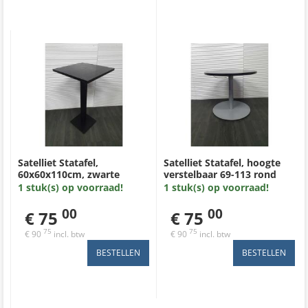
Satelliet Statafel,
Satelliet Statafel, hoogte
60x60x110cm, zwarte
verstelbaar 69-113 rond
hamerslag metalen zware
80cm, zilvergrijs metalen
1 stuk(s) op voorraad!
1 stuk(s) op voorraad!
poot met zwartbruin
zware poot met zwartbruin
massief houten blad 4 cm
massief houten blad 4 cm
00
00
€ 75
€ 75
75
75
€ 90
incl. btw
€ 90
incl. btw