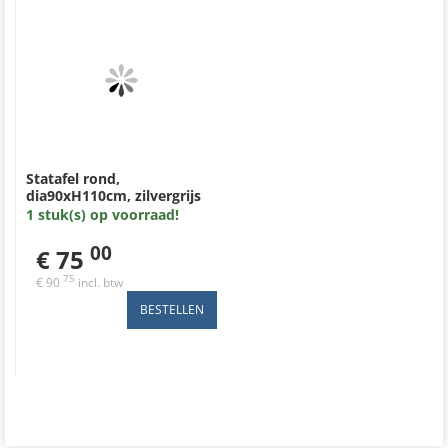
Statafel rond,
dia90xH110cm, zilvergrijs
zware ronde poot met
1 stuk(s) op voorraad!
ahorn blad
00
€ 75
75
€ 90
incl. btw