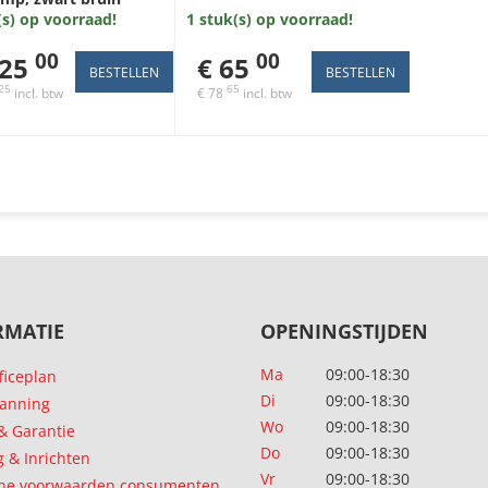
1 stuk(s) op voorraad!
(s) op voorraad!
00
00
€ 65
225
65
25
€ 78
incl. btw
incl. btw
RMATIE
OPENINGSTIJDEN
Ma
09:00-18:30
ficeplan
Di
09:00-18:30
lanning
Wo
09:00-18:30
 & Garantie
Do
09:00-18:30
g & Inrichten
Vr
09:00-18:30
ne voorwaarden consumenten