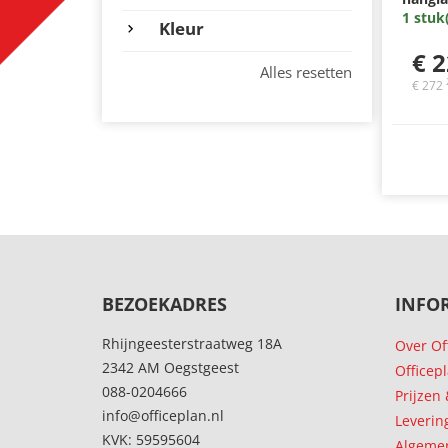
1 stuk
Kleur
€ 
Alles resetten
€ 272
BEZOEKADRES
INFO
Rhijngeesterstraatweg 18A
Over Of
2342 AM Oegstgeest
Officep
088-0204666
Prijzen
info@officeplan.nl
Leverin
KVK: 59595604
Algeme