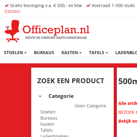
Gratis bezorging v.a. € 500,- ex btw
Voorraad 1-500 stuks
Contact
STOELEN
BUREAUS
KASTEN
TAFELS
LADENBL
500
ZOEK EEN PRODUCT
Categorie
Alle art
Geen Categorie
Stoelen
BEZOEK O
Bureaus
Bekijk o
Kasten
Tafels
Ladenblokken