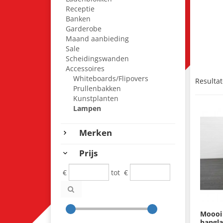
Receptie
Banken
Garderobe
Maand aanbieding
Sale
Scheidingswanden
Accessoires
Whiteboards/Flipovers
Resultat
Prullenbakken
Kunstplanten
Lampen
Merken
Prijs
€
tot
€
Moooi
hangla